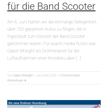
für die Band Scooter
Am 6. Juni hatten wir die einmalige Gelegenheit,
über 700 geparkten Autos zu fliegen, die in
Ingolstadt zum Konzert der Band Scooter
gekommen waren. Für avanti media fiction war
Gabor Wraight als Drohnenpilot für die
Luftaufnahmen einer Kinodoku über [...]
Von
Gabor Wraight
|
Juni 23rd, 2020
|
0 Kommentare
Weiterlesen