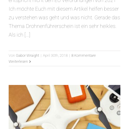
entspricht nicht den EU Verordnungen von 2021
Ich möchte Euch mit diesem Artikel helfen besser
zu verstehen was geht und was nicht. Gerade das
Thema Drohnenführerschein ist ein sehr heikles.
Als ich [...]
Von
Gabor Wraight
|
April 30th, 2018
|
8 Kommentare
Weiterlesen
DJI Phantom 4 Pro im Test
Ohne Kategorie