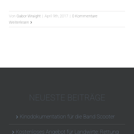
Von
Gabor Wraight
|
April 9th, 2017
|
0 Kommentare
Weiterlesen
NEUESTE BEITRÄGE
Kinodokumentation für die Band Scooter
Kostenloses Angebot für Landwirte: Rettung