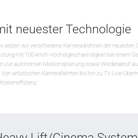
it neuester Technologie
 setzen wir verschiedene Kameradrohnen der neuesten Gen
eistung mit 100 km/h Höchstgeschwindigkeit bei einem Ge
men zur autonomen Missionsplanung sowie Wiederabruf aus
 Von artistischen Kamerafahrten bis hin zu TV-Live-Übertr
Kosteneffizienz.
eavy Lift/Cinema Syste