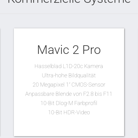
Mavic 2 Pro
Hasselblad L1D-20c Kamera
Ultra-hohe Bildqualität
20 Megapixel 1“ CMOS-Sensor
Anpassbare Blende von F2.8 bis F11
10-Bit Dlog-M Farbprofil
10-Bit HDR-Video