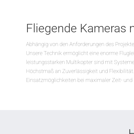
Fliegende Kameras m
Abhängig von den Anforderungen des Projektes
Unsere Technik ermöglicht eine enorme Flugl
leistungsstarken Multikopter sind mit Syste
Höchstmaß an Zuverlässigkeit und Flexibilität.
Einsatzmöglichkeiten bei maximaler Zeit- und 
H