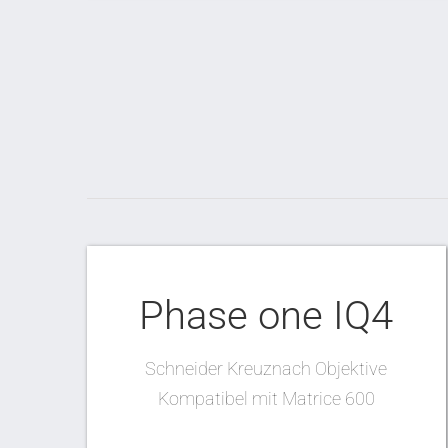
Phase one IQ4
Schneider Kreuznach Objektive
Kompatibel mit Matrice 600