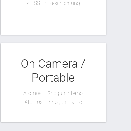
ZEISS T*-Beschichtung
On Camera /
Portable
Atomos – Shogun Inferno
Atomos – Shogun Flame