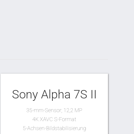
Sony Alpha 7S II
35-mm-Sensor; 12,2 MP
4K XAVC S-Format
5-Achsen-Bildstabilisierung