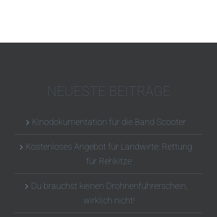
NEUESTE BEITRÄGE
Kinodokumentation für die Band Scooter
Kostenloses Angebot für Landwirte: Rettung
für Rehkitze
Du brauchst keinen Drohnenführerschein,
wirklich nicht!