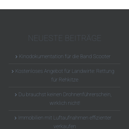
NEUESTE BEITRÄGE
Kinodokumentation für die Band Scooter
Kostenloses Angebot für Landwirte: Rettung
für Rehkitze
Du brauchst keinen Drohnenführerschein,
wirklich nicht!
Immobilien mit Luftaufnahmen effizienter
verkaufen