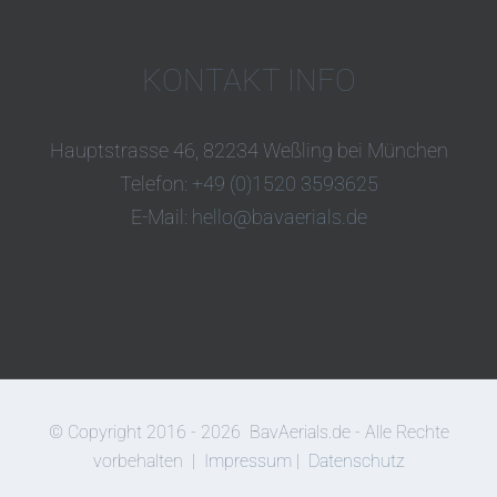
KONTAKT INFO
Hauptstrasse 46, 82234 Weßling bei München
Telefon:
+49 (0)1520 3593625
E-Mail:
hello@bavaerials.de
© Copyright 2016 -
2026
BavAerials.de - Alle Rechte
vorbehalten |
Impressum
|
Datenschutz