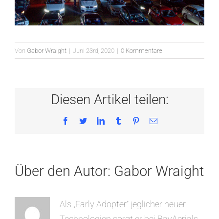
Von
Gabor Wraight
|
Juni 23rd, 2020
|
0 Kommentare
Diesen Artikel teilen:
Facebook
Twitter
LinkedIn
Tumblr
Pinterest
E-
Mail
Über den Autor:
Gabor Wraight
Als „Early Adopter“ jeglicher neuer
Technologien sorgt er bei BavAerials