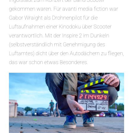
gekommen waren. Für avanti media fiction war
Gabor Wraight als Drohnenpilot für die
Luftaufnahmen einer Kinodoku über Scooter
verantwortlich. Mit der Inspire 2 im Dunkeln
(selbstverständlich mit Genehmigung des
Luftamtes) dicht über den Autodächern zu fliegen,
das war schon etwas Besonderes.