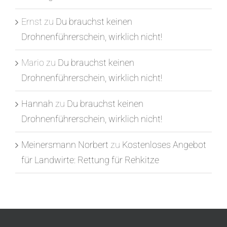
Ernst
zu
Du brauchst keinen
Drohnenführerschein, wirklich nicht!
Mario
zu
Du brauchst keinen
Drohnenführerschein, wirklich nicht!
Hannah
zu
Du brauchst keinen
Drohnenführerschein, wirklich nicht!
Meinersmann Norbert
zu
Kostenloses Angebot
für Landwirte: Rettung für Rehkitze