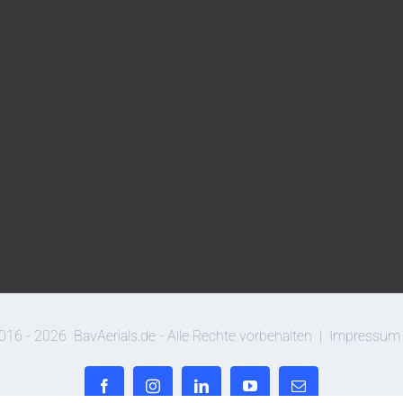
016 -
2026
BavAerials.de - Alle Rechte vorbehalten |
Impressum
Facebook
Instagram
LinkedIn
YouTube
E-