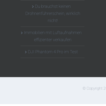
Du brauchst keinen
Drohnenführerschein, wirklich
nicht!
Immobilien mit Luftaufnahmen
effizienter verkaufen
DJI Phantom 4 Pro im Test
© Copyright 2