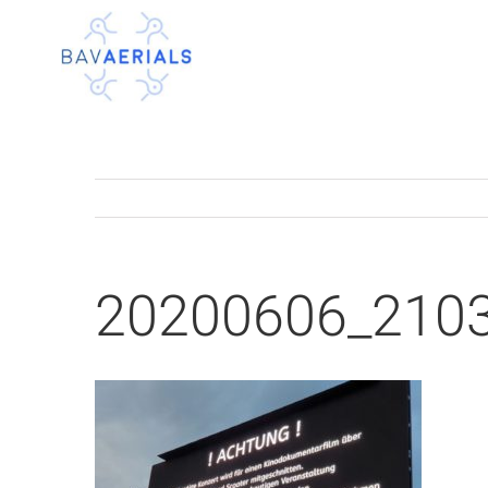
Zum
Inhalt
springen
20200606_210