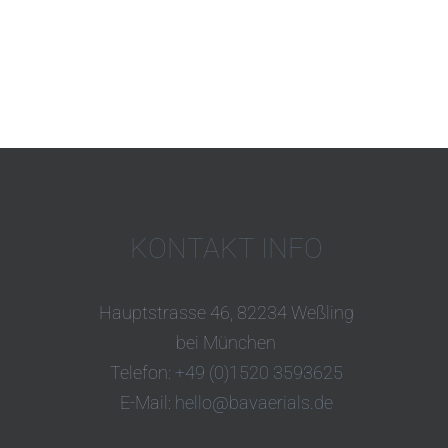
KONTAKT INFO
Hauptstrasse 46, 82234 Weßling
bei München
Telefon:
+49 (0)1520 3593625
E-Mail:
hello@bavaerials.de