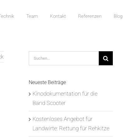
Technik
Team
Kontakt
Referenzen
Blog
Suche
ck
nach:
Neueste Beiträge
Kinodokumentation für die
Band Scooter
Kostenloses Angebot für
Landwirte: Rettung für Rehkitze