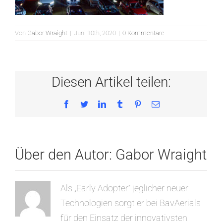
Von
Gabor Wraight
|
Juni 10th, 2020
|
0 Kommentare
Diesen Artikel teilen:
Facebook
Twitter
LinkedIn
Tumblr
Pinterest
E-
Mail
Über den Autor:
Gabor Wraight
Als „Early Adopter“ jeglicher neuer
Technologien sorgt er bei BavAerials
für den Einsatz der innovativsten