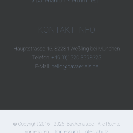
DJI Phantom 4 Pro im Test
KONTAKT INFO
Hauptstrasse 46, 82234 Weßling bei München
Telefon:
+49 (0)1520 3593625
E-Mail:
hello@bavaerials.de
© Copyright 2016 -
2026
BavAerials.de - Alle Rechte
vorbehalten |
Impressum
|
Datenschutz