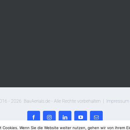
016 -
2026
BavAerials.de - Alle Rechte vorbehalten |
Impressum
Facebook
Instagram
LinkedIn
YouTube
E-
Mail
t Cookies. Wenn Sie die Website weiter nutzen, gehen wir von ihrem Ei