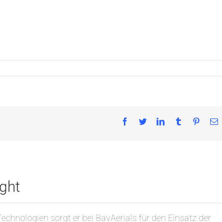
Facebook
Twitter
LinkedIn
Tumblr
Pintere
E
M
ght
 Technologien sorgt er bei BavAerials für den Einsatz der