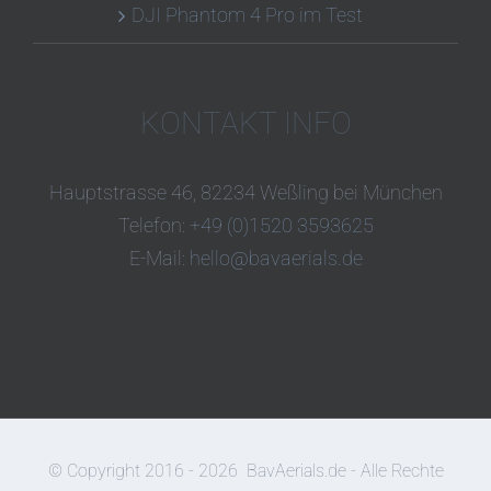
DJI Phantom 4 Pro im Test
KONTAKT INFO
Hauptstrasse 46, 82234 Weßling bei München
Telefon:
+49 (0)1520 3593625
E-Mail:
hello@bavaerials.de
© Copyright 2016 -
2026
BavAerials.de - Alle Rechte