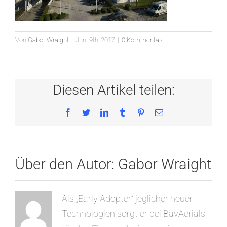
Von
Gabor Wraight
|
Juni 9th, 2017
|
0 Kommentare
Diesen Artikel teilen:
Facebook
Twitter
LinkedIn
Tumblr
Pinterest
E-
Mail
Über den Autor:
Gabor Wraight
Als „Early Adopter“ jeglicher neuer
Technologien sorgt er bei BavAerials