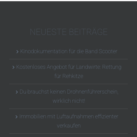
NEUESTE BEITRÄGE
Kinodokumentation für die Band Scooter
Kostenloses Angebot für Landwirte: Rettung
für Rehkitze
Du brauchst keinen Drohnenführerschein,
wirklich nicht!
Immobilien mit Luftaufnahmen effizienter
verkaufen