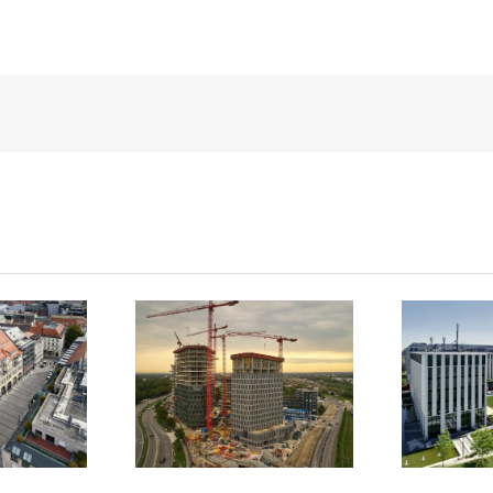
Bavaria
Le
att
Towers
Roya
hen
München
M