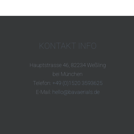
KONTAKT INFO
Hauptstrasse 46, 82234 Weßling
bei München
Telefon:
+49 (0)1520 3593625
E-Mail:
hello@bavaerials.de