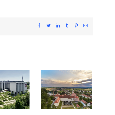
Facebook
Twitter
LinkedIn
Tumblr
Pinterest
E-
Mail
Kloster
onardo
Aldersbach
l Hotel
4K Teaser
unich
und Fotos