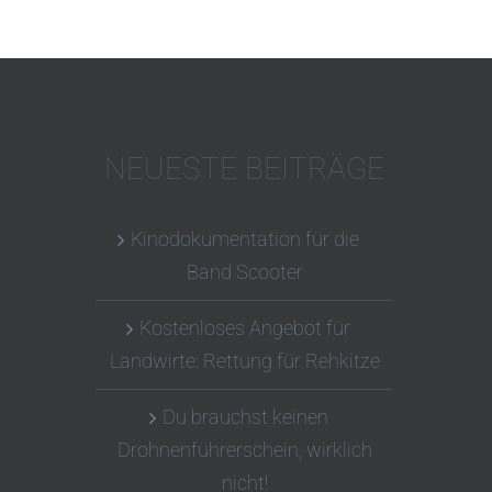
NEUESTE BEITRÄGE
Kinodokumentation für die
Band Scooter
Kostenloses Angebot für
Landwirte: Rettung für Rehkitze
Du brauchst keinen
Drohnenführerschein, wirklich
nicht!