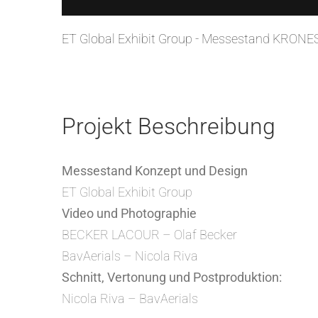
ET Global Exhibit Group - Messestand KRONE
Projekt Beschreibung
Messestand Konzept und Design
ET Global Exhibit Group
Video und Photographie
BECKER LACOUR – Olaf Becker
BavAerials – Nicola Riva
Schnitt, Vertonung und Postproduktion:
Nicola Riva – BavAerials