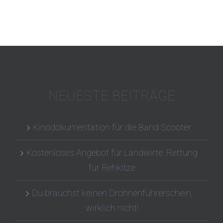
NEUESTE BEITRÄGE
Kinodokumentation für die Band Scooter
Kostenloses Angebot für Landwirte: Rettung
für Rehkitze
Du brauchst keinen Drohnenführerschein,
wirklich nicht!