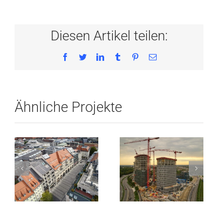
Diesen Artikel teilen:
Facebook
Twitter
LinkedIn
Tumblr
Pinterest
E-
Mail
Ähnliche Projekte
Bavaria
Hofstatt
Towers
München
München