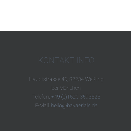
KONTAKT INFO
Hauptstrasse 46, 82234 Weßling
bei München
Telefon:
+49 (0)1520 3593625
E-Mail:
hello@bavaerials.de