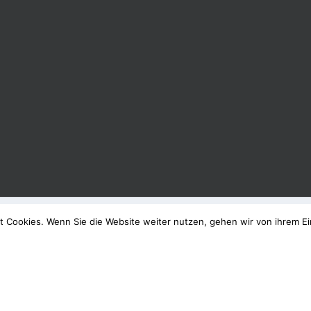
t Cookies. Wenn Sie die Website weiter nutzen, gehen wir von ihrem Ei
016 -
2026
BavAerials.de - Alle Rechte vorbehalten |
Impressum
Facebook
Instagram
LinkedIn
YouTube
E-
Mail