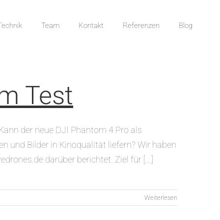
Technik
Team
Kontakt
Referenzen
Blog
im Test
 Kann der neue DJI Phantom 4 Pro als
 und Bilder in Kinoqualität liefern? Wir haben
nes.de darüber berichtet. Ziel für [...]
Weiterlesen