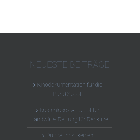
NEUESTE BEITRÄGE
Kinodokumentation für die
Band Scooter
Kostenloses Angebot für
Landwirte: Rettung für Rehkitze
Du brauchst keinen