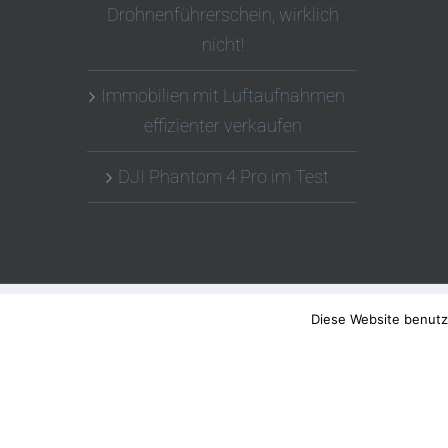
Drohnenführerschein, wirklich
nicht!
Immobilien mit Luftaufnahmen
effizienter verkaufen
DJI Phantom 4 Pro im Test
Diese Website benutz
© Copyright 2