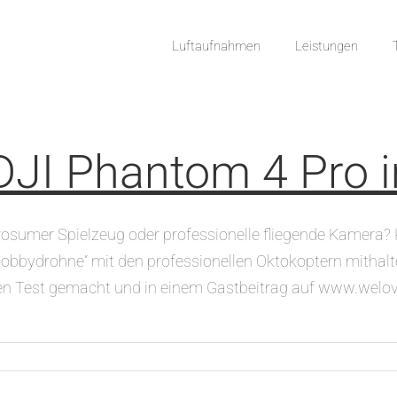
Luftaufnahmen
Leistungen
DJI Phantom 4 Pro 
rosumer Spielzeug oder professionelle fliegende Kamera?
obbydrohne“ mit den professionellen Oktokoptern mithalten
n Test gemacht und in einem Gastbeitrag auf www.welovedro